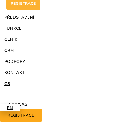
REGISTRACE
PŘEDSTAVENÍ
FUNKCE
CENÍK
CRM
PODPORA
KONTAKT
CS
Začínáme
7
PŘIHLÁSIT
EN
REGISTRACE