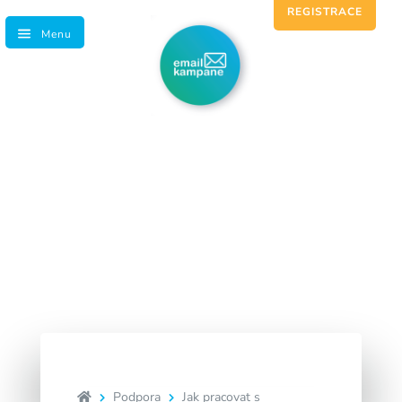
REGISTRACE
Jak zjistit API
hash pro
komunikaci?
Podpora
Jak pracovat s