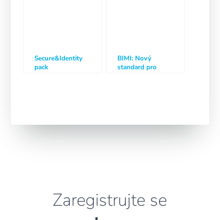
Secure&Identity
BIMI: Nový
pack
standard pro
zvýšení
důvěryhodnosti a
ochrany značky v
email marketingu
Zaregistrujte se