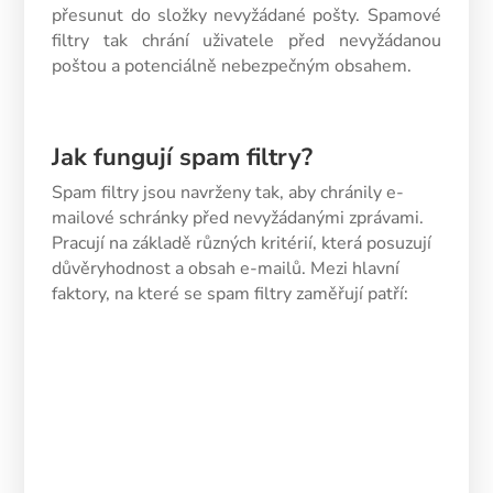
přesunut do složky nevyžádané pošty. Spamové
filtry tak chrání uživatele před nevyžádanou
poštou a potenciálně nebezpečným obsahem.
Jak fungují spam filtry?
Spam filtry jsou navrženy tak, aby chránily e-
mailové schránky před nevyžádanými zprávami.
Pracují na základě různých kritérií, která posuzují
důvěryhodnost a obsah e-mailů. Mezi hlavní
faktory, na které se spam filtry zaměřují patří:
Uživatelská zpětná vazba
Spam filtry se učí z chování uživatelů. Pokud
mnoho příjemců označuje vaše e-maily jako
spam, filtry se tomu přizpůsobí a budou
podobné e-maily označovat jako spam i u
ostatních uživatelů.