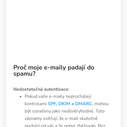
IP adresa odesílatele
Každý e-mail má svou IP adresu. Filtry
kontrolují, zda tato IP adresa není na černé
listině známých spammerů. Pokud je, e-mail je
okamžitě považován za podezřelý a může být
přesunut do složky spamu.
Proč moje e-maily padají do
spamu?
Nedostatečná autentizace
:
Pokud vaše e-maily neprocházejí
kontrolami
SPF, DKIM a DMARC
, mohou
být označeny jako nedůvěryhodné. Tyto
záznamy ověřují, že e-mail skutečně
pochází od vás a že nebyl zfalšován. Bez