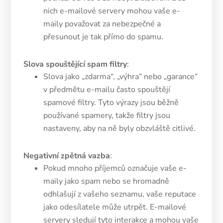
nich e-mailové servery mohou vaše e-
maily považovat za nebezpečné a
přesunout je tak přímo do spamu​.
Slova spouštějící spam filtry
:
Slova jako „zdarma“, „výhra“ nebo „garance“
v předmětu e-mailu často spouštějí
spamové filtry. Tyto výrazy jsou běžně
používané spamery, takže filtry jsou
nastaveny, aby na ně byly obzvláště citlivé​.
Negativní zpětná vazba
:
Pokud mnoho příjemců označuje vaše e-
maily jako spam nebo se hromadně
odhlašují z vašeho seznamu, vaše reputace
jako odesílatele může utrpět. E-mailové
servery sledují tyto interakce a mohou vaše