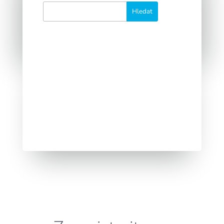
Kampaně, které si posíláte tzv. v
režimu „sami na sebe“, jsou
odmítnuty přijímacím serverem bez
jakékoliv chybové zprávy.