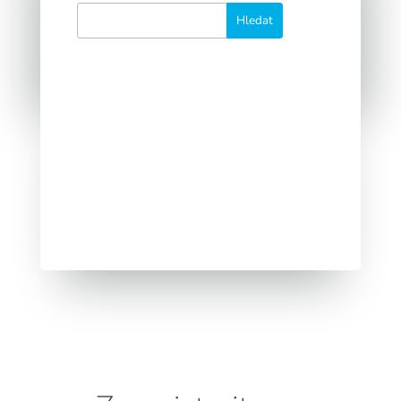
10 let na trhu: Zrod úspěšného email
marketingového projektu Je to už 10
let od založení naší...