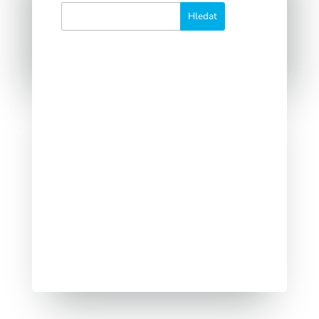
Počítačové viry už dávno nepatří
mezi to nejnebezpečnější, co na nás
na internetu číhá....
Vědět, kdo kliknul na který odkaz, je
jeden ze základních přínosů e-mail
marketingového systému. Ovšem ne
vždy je to vhodné.