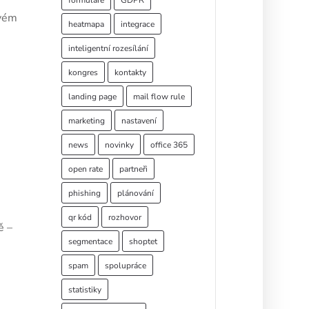
formuláře
GDPR
ovém
heatmapa
integrace
inteligentní rozesílání
kongres
kontakty
landing page
mail flow rule
marketing
nastavení
news
novinky
office 365
open rate
partneři
phishing
plánování
qr kód
rozhovor
ě –
segmentace
shoptet
spam
spolupráce
statistiky