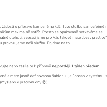
 s žádostí o přípravu kampaně na klíč. Tuto službu samozřejmě r
zníkům maximálně vstříc. Přesto se opakovaně setkáváme se
ě ulehčili, sepsali jsme pro Vás takové malé „best practice“
rou provozujeme naší službu. Pojďme na to…
ujte nebo zasílejte k přípravě
nejpozději 1 týden předem
ně a máte jasně definovanou šablonu i její obsah v systému, s
(myšleno v pracovní dny 😊)