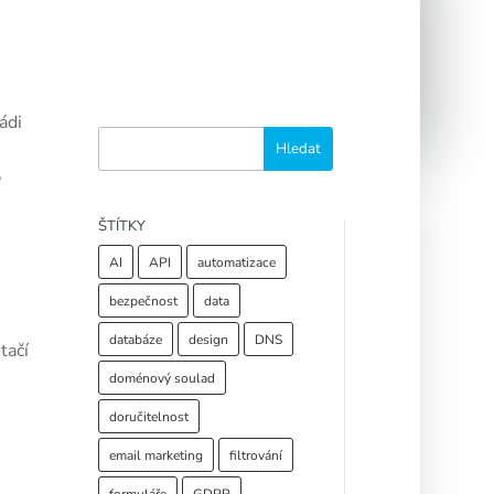
ádi
,
ŠTÍTKY
AI
API
automatizace
bezpečnost
data
databáze
design
DNS
tačí
doménový soulad
doručitelnost
email marketing
filtrování