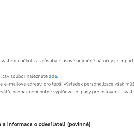
 systému několika způsoby. Časově nejméně náročný je import
ý .csv soubor naleznete
zde
.
ze e-mailové adresy, pro lepší výsledek personalizace však mů
resátů, naopak není nutné vyplňovat 5. pády pro oslovení – sys
a informace o odesílateli (povinné)