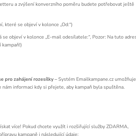
etteru a zvýšení konverzního poměru budete potřebovat ještě
í, které se objeví v kolonce „Od:“)
á se objeví v kolonce „E-mail odesílatele:“, Pozor: Na tuto adre
í kampaň!)
 pro zahájení rozesílky –
Systém Emailkampane.cz umožňuje
te nám informaci kdy si přejete, aby kampaň byla spuštěna.
kat více! Pokud chcete využít i rozšiřující služby ZDARMA,
řípravu kampaně i následující údaje: