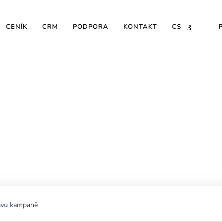
CENÍK
CRM
PODPORA
KONTAKT
CS
ractice pro přípravu 
ravu kampaně