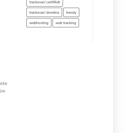
trackovací certifikát
trackovací doména
trendy
webhosting
web tracking
žete
tém