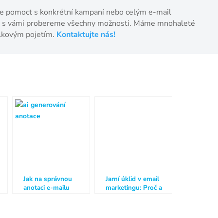
ete pomoct s konkrétní kampaní nebo celým e-mail
di s vámi probereme všechny možnosti. Máme mnohaleté
elkovým pojetím.
Kontaktujte nás!
Jak na správnou
Jarní úklid v email
anotaci e-mailu
marketingu: Proč a
jak pravidelně čistit
databázi kontaktů?