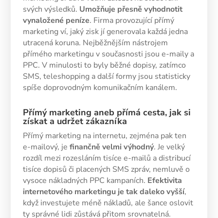
svých výsledků.
Umožňuje přesně vyhodnotit
vynaložené peníze
. Firma provozující přímý
marketing ví, jaký zisk jí generovala každá jedna
utracená koruna. Nejběžnějším nástrojem
přímého marketingu v současnosti jsou e-maily a
PPC. V minulosti to byly běžné dopisy, zatímco
SMS, teleshopping a další formy jsou statisticky
spíše doprovodným komunikačním kanálem.
Přímý marketing aneb přímá cesta, jak si
získat a udržet zákazníka
Přímý marketing na internetu, zejména pak ten
e-mailový, je
finančně velmi výhodný
. Je velký
rozdíl mezi rozesláním tisíce e-mailů a distribucí
tisíce dopisů či placených SMS zpráv, nemluvě o
vysoce nákladných PPC kampaních.
Efektivita
internetového marketingu je tak daleko vyšší
,
když investujete méně nákladů, ale šance oslovit
ty správné lidi zůstává přitom srovnatelná.