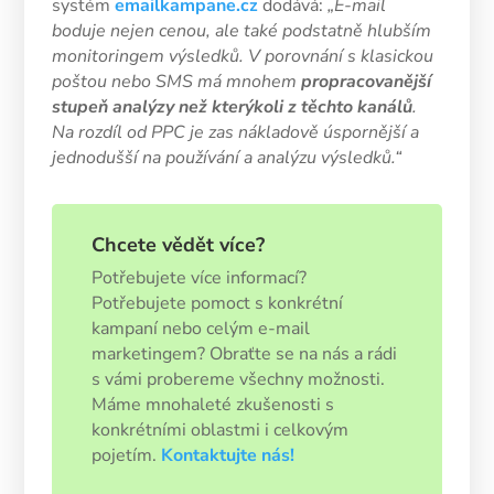
systém
emailkampane.cz
dodává:
„E-mail
boduje nejen cenou, ale také podstatně hlubším
monitoringem výsledků. V porovnání s klasickou
poštou nebo SMS má mnohem
propracovanější
stupeň analýzy než kterýkoli z těchto kanálů
.
Na rozdíl od PPC je zas nákladově úspornější a
jednodušší na používání a analýzu výsledků.“
Chcete vědět více?
Potřebujete více informací?
Potřebujete pomoct s konkrétní
kampaní nebo celým e-mail
marketingem? Obraťte se na nás a rádi
s vámi probereme všechny možnosti.
Máme mnohaleté zkušenosti s
konkrétními oblastmi i celkovým
pojetím.
Kontaktujte nás!