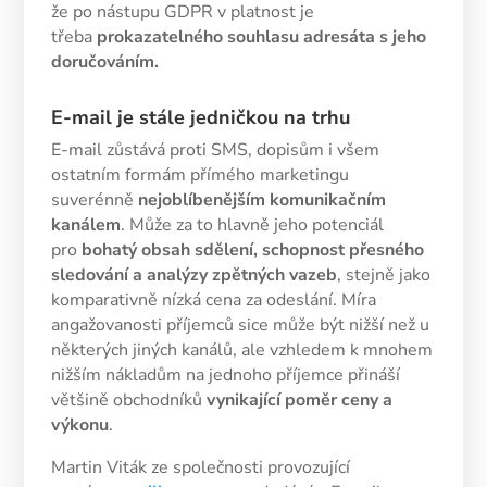
že po nástupu GDPR v platnost je
třeba
prokazatelného souhlasu adresáta s jeho
doručováním.
E-mail je stále jedničkou na trhu
E-mail zůstává proti SMS, dopisům i všem
ostatním formám přímého marketingu
suverénně
nejoblíbenějším komunikačním
kanálem
. Může za to hlavně jeho potenciál
pro
bohatý obsah sdělení, schopnost přesného
sledování a analýzy zpětných vazeb
, stejně jako
komparativně nízká cena za odeslání. Míra
angažovanosti příjemců sice může být nižší než u
některých jiných kanálů, ale vzhledem k mnohem
nižším nákladům na jednoho příjemce přináší
většině obchodníků
vynikající poměr ceny a
výkonu
.
Martin Viták ze společnosti provozující