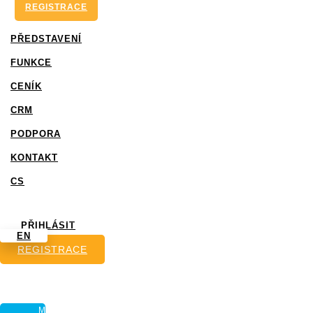
REGISTRACE
PŘEDSTAVENÍ
FUNKCE
CENÍK
CRM
PODPORA
KONTAKT
Novinka: Slevové kupóny ze
CS
Shoptetu přímo v e-mailu
PŘIHLÁSIT
EN
REGISTRACE