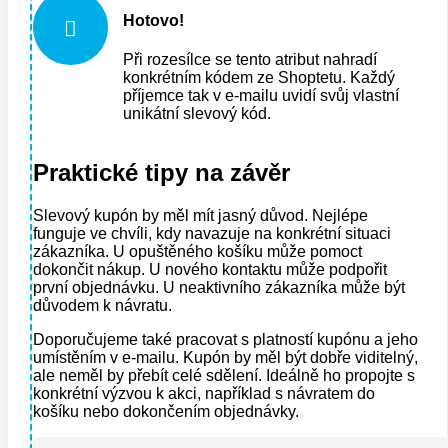
Hotovo!

Při rozesílce se tento atribut nahradí
konkrétním kódem ze Shoptetu. Každý
příjemce tak v e-mailu uvidí svůj vlastní
unikátní slevový kód.
Praktické tipy na závěr
Slevový kupón by měl mít jasný důvod. Nejlépe
funguje ve chvíli, kdy navazuje na konkrétní situaci
zákazníka. U opuštěného košíku může pomoct
dokončit nákup. U nového kontaktu může podpořit
první objednávku. U neaktivního zákazníka může být
důvodem k návratu.
Doporučujeme také pracovat s platností kupónu a jeho
umístěním v e-mailu. Kupón by měl být dobře viditelný,
ale neměl by přebít celé sdělení. Ideálně ho propojte s
konkrétní výzvou k akci, například s návratem do
košíku nebo dokončením objednávky.