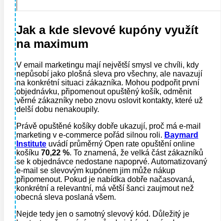
Jak a kde slevové kupóny využít
na maximum
V email marketingu mají největší smysl ve chvíli, kdy
nepůsobí jako plošná sleva pro všechny, ale navazují
na konkrétní situaci zákazníka. Mohou podpořit první
objednávku, připomenout opuštěný košík, odměnit
věrné zákazníky nebo znovu oslovit kontakty, které už
delší dobu nenakoupily.
Právě opuštěné košíky dobře ukazují, proč má e-mail
marketing v e-commerce pořád silnou roli.
Baymard
Institute
uvádí průměrný Open rate opuštění online
košíku
70,22 %
. To znamená, že velká část zákazníků
se k objednávce nedostane napoprvé. Automatizovaný
e-mail se slevovým kupónem jim může nákup
připomenout. Pokud je nabídka dobře načasovaná,
konkrétní a relevantní, má větší šanci zaujmout než
obecná sleva poslaná všem.
Nejde tedy jen o samotný slevový kód. Důležitý je