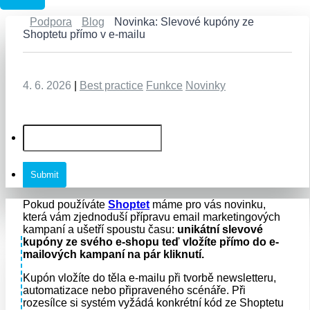
Podpora
Blog
Novinka: Slevové kupóny ze
Shoptetu přímo v e-mailu
4. 6. 2026
|
Best practice
Funkce
Novinky
Pokud používáte
Shoptet
máme pro vás novinku,
která vám zjednoduší přípravu email marketingových
kampaní a ušetří spoustu času:
unikátní slevové
kupóny ze svého e-shopu teď vložíte přímo do e-
mailových kampaní na pár kliknutí.
Kupón vložíte do těla e-mailu při tvorbě newsletteru,
automatizace nebo připraveného scénáře. Při
rozesílce si systém vyžádá konkrétní kód ze Shoptetu