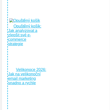
Opuštěný košík:
Jak analyzovat a
zlepšit své e-
commerce
strategie
Velikonoce 2026:
Jak na velikonoční
email marketing
snadno a rychle