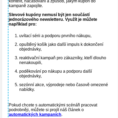
kontext, načasování a způsob, jakým kupón do
kampaně zapojíte.
Slevové kupóny nemusí být jen součástí
jednorázového newsletteru. Využít je můžete
například pro:
uvítací sérii a podporu prvního nákupu,
opuštěný košík jako další impuls k dokončení
objednávky,
reaktivační kampaň pro zákazníky, kteří dlouho
nenakoupili,
poděkování po nákupu a podporu další
objednávky,
sezónní akce, výprodeje nebo časově omezené
nabídky.
Pokud chcete s automatickými scénáři pracovat
podrobněji, můžete si projít náš článek o
automatických kampaních
.