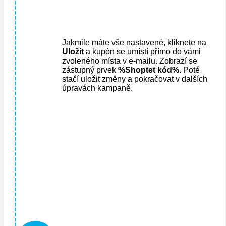
Jakmile máte vše nastavené, kliknete na
U
ložit
a kupón se umístí přímo do vámi
zvoleného místa v e-mailu. Zobrazí se
zástupný prvek
%Shoptet kód%
. Poté
stačí uložit změny a pokračovat v dalších
úpravách kampaně.