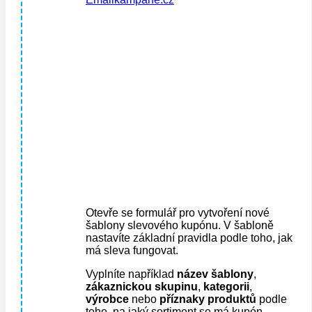
Otevře se formulář pro vytvoření nové
šablony slevového kupónu. V šabloně
nastavíte základní pravidla podle toho, jak
má sleva fungovat.
Vyplníte například
název šablony
,
zákaznickou skupinu
,
kategorii
,
výrobce
nebo
příznaky produktů
podle
toho, na jaký sortiment se má kupón