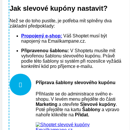
Jak slevové kupóny nastavit?
Než se do toho pustíte, je potřeba mít splněny dva
základní předpoklady:
Propojený e-shop:
Váš Shoptet musí být
napojený na Emailkampane.cz.
Připravenou šablonu:
V Shoptetu musíte mít
vytvořenou šablonu slevového kupónu. Právě
podle této šablony si systém při rozesílce vyžádá
konkrétní kód pro příjemce e-mailu.
Příprava šablony slevového kupónu

Přihlaste se do administrace svého e-
shopu. V levém menu přejděte do části
Marketing
a otevřete
Slevové kupóny
.
Poté přejděte na kartu
Šablony
a vpravo
nahoře klikněte na
Přidat.