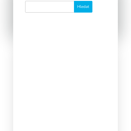
Občas se vyskytne potřeba sloučit
více skupin kontaktů do jednoho.
Zde je uveden postup, jak danou
operaci provést.
Nemusíte do každého odkazu ručně
přidávat sledovací parametry pro
Google Analytics. Uděláme to za
Vás.
Potřebujete pro rozesílání vlastní IP
adresy? Aby reputace vašich IPs
nebyla ovlivňována ostatními
klienty?
Díky našemu importnímu nástroji
nyní můžete jednoduše importovat
kompletní HTML šablonu i s obrázky
přímo ze ZIP archivu.
Pro efektivní práci s databází
kontaktů a následně pro snadný
import kontakt listu do
Emailkampane.cz.